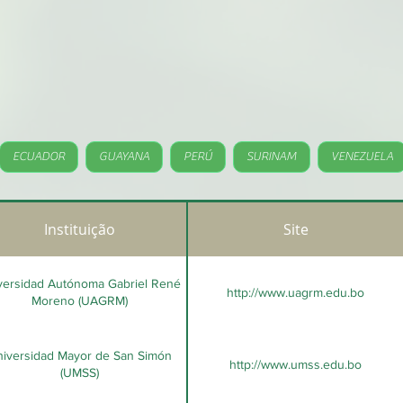
ECUADOR
GUAYANA
PERÚ
SURINAM
VENEZUELA
Instituição
Site
versidad Autónoma Gabriel René
http://www.uagrm.edu.bo
Moreno (UAGRM)
iversidad Mayor de San Simón
http://www.umss.edu.bo
(UMSS)