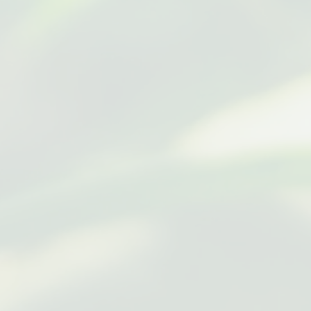
versidad Federal de Acre (UFAC)
http://www.ufac.br
eo Emilio Goeldi de Pará (MPGE)
http://www.museu-goeldi.br
iversidad Federal de Tocantins
http://www.uft.edu.br
(UFT)
Instituto Evandro Chagas (IEC)
http://www.gov.br/iec/pt-br
niversidad Federal de Roraima
http://www.ufrr.br
(UFRR)
nstituto Federal de Educación,