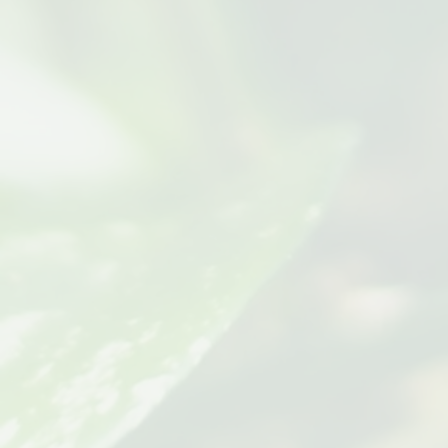
BRASIL
Uni
BRASIL
Mus
Un
BRASIL
BRASIL
U
BRASIL
I