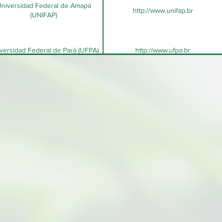
niversidad Federal de Amapá
http://www.unifap.br
(UNIFAP)
versidad Federal de Pará (UFPA)
http://www.ufpa.br
Universidad de Brasilia (UNB)
http://www.unb.br
dación para la Medicina Tropical
http://www.fmt.am.gov.br
(FMT)
Organización Social BIOTEC-
http://biotecamazonia.com.br/
Amazonia
ituto de Estudios Estratégicos de
http://institutoeeamazonía.org.br/
la Amazonía (IE2A)