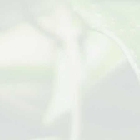
Prof. Dra. Margarita de Aquino Cunha
Rector
Dr. Nilson Gabas Jr. Director
Dr. Luis Eduardo Bovolato Rector
Dra. Livia Caricio Martins Director
Profesor Doctor José Geraldo
Ticianeli Rector
Dra. Nilra Jane Filgueira Bezerra