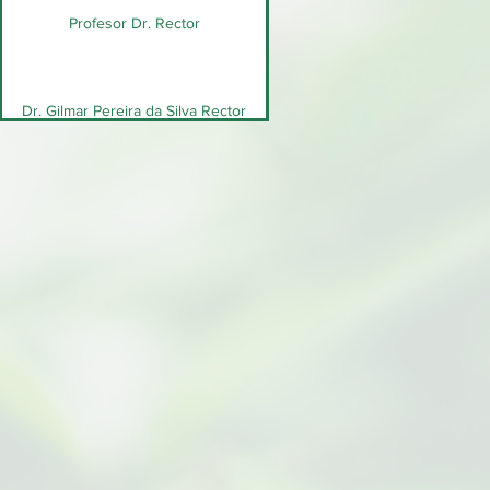
Profesor Dr. Rector
Dr. Gilmar Pereira da Silva Rector
Dra. Marcia Abrahão Moura Rector
Dr. Marco Vinicio De Farías Guerra
Director ejecutivo
Dr. José Seixas Lourenco Director
ejecutivo
Dr. Francisco de Assis Matos de
Abreu Presidente