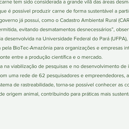
 carne tem sido considerada a grande vilã das áreas desma
ue é possível produzir carne de forma sustentável a partir
governo já possui, como o Cadastro Ambiental Rural (CAR)
ermitida, evitando desmatamentos desnecessários”, obser
gia desenvolvida na Universidade Federal do Pará (UFPA),
ida pela BioTec-Amazônia para organizações e empresas in
nte entre a produção científica e o mercado.
 na viabilização de pesquisas e no desenvolvimento de in
 com uma rede de 62 pesquisadores e empreendedores, al
ma de rastreabilidade, torna-se possível conhecer as c
e origem animal, contribuindo para práticas mais sustent