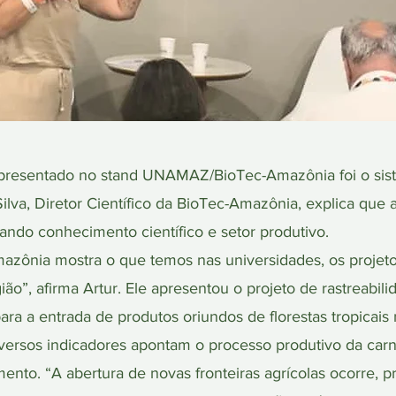
presentado no stand UNAMAZ/BioTec-Amazônia foi o sist
 Silva, Diretor Científico da BioTec-Amazônia, explica qu
tando conhecimento científico e setor produtivo.
azônia mostra o que temos nas universidades, os proje
ião”, afirma Artur. Ele apresentou o projeto de rastreabi
ra a entrada de produtos oriundos de florestas tropicai
versos indicadores apontam o processo produtivo da carn
nto. “A abertura de novas fronteiras agrícolas ocorre, pr