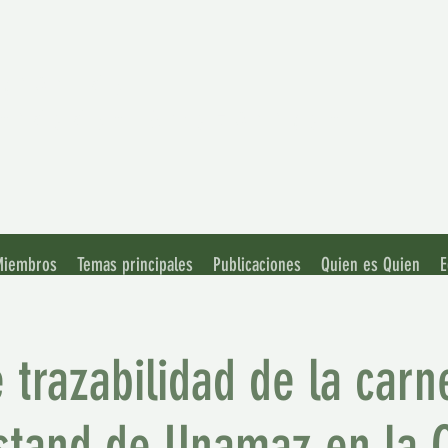
ación de
rsidades Amazónicas
 Miembros
Temas principales
Publicaciones
Quien es Quien
E
 trazabilidad de la car
 stand de Unamaz en la 