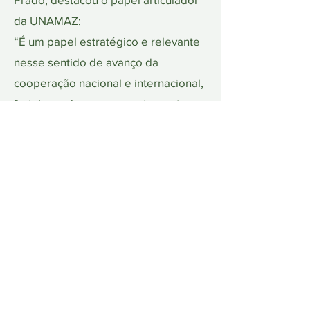
da UNAMAZ:
“É um papel estratégico e relevante
nesse sentido de avanço da
cooperação nacional e internacional,
fortalecendo, consequentemente, as
nossas universidades da Amazônia,
nesse contexto histórico que
estamos vivendo com a COP30.”
Já Gerson Damiani reforçou o
compromisso da Universidade de
São Paulo (USP) com a parceria: “A
USP se sente absolutamente
honrada em poder estar cooperando
com a UFPA em ações presentes e