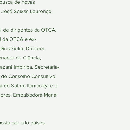
 busca de novas
 José Seixas Lourenço.
al de dirigentes da OTCA,
al da OTCA e ex-
razziotin, Diretora-
enador de Ciência,
aré Imbiriba, Secretária-
 do Conselho Consultivo
do Sul do Itamaraty; e o
iores, Embaixadora Maria
sta por oito países