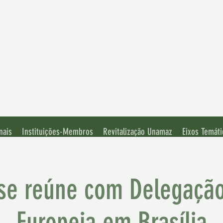
iação de
rsidades Amazônicas
nais
Instituições-Membros
Revitalização Unamaz
Eixos Temáti
e reúne com Delegação
Europeia em Brasília