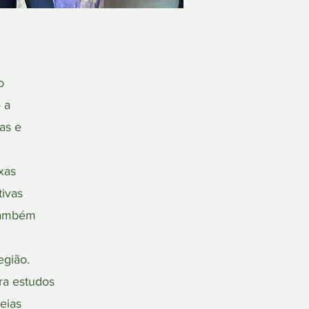
o
 a
as e
xas
tivas
 Também
egião.
ra estudos
eias