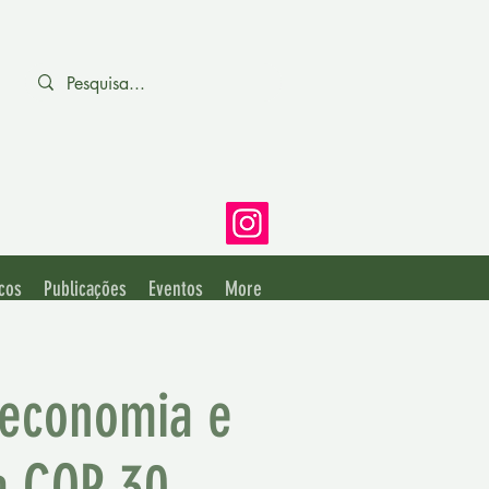
cos
Publicações
Eventos
More
oeconomia e
na COP 30