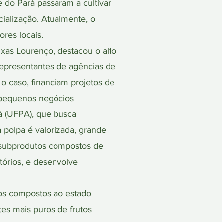
e do Pará passaram a cultivar
ialização. Atualmente, o
ores locais.
xas Lourenço, destacou o alto
representantes de agências de
r o caso, financiam projetos de
a pequenos negócios
á (UFPA), que busca
a polpa é valorizada, grande
s subprodutos compostos de
atórios, e desenvolve
 os compostos ao estado
tes mais puros de frutos