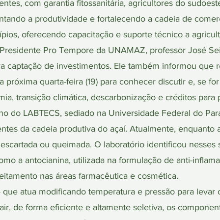
tes, com garantia fitossanitária, agricultores do sudoest
tando a produtividade e fortalecendo a cadeia de comerc
pios, oferecendo capacitação e suporte técnico a agricult
 Presidente Pro Tempore da UNAMAZ, professor José Sei
para captação de investimentos. Ele também informou que 
a próxima quarta-feira (19) para conhecer discutir e, se fo
mia, transição climática, descarbonização e créditos par
alho do LABTECS, sediado na Universidade Federal do Par
tentes da cadeia produtiva do açaí. Atualmente, enquanto 
descartada ou queimada. O laboratório identificou nesse
como a antocianina, utilizada na formulação de anti-inflam
eitamento nas áreas farmacêutica e cosmética.
— que atua modificando temperatura e pressão para levar
air, de forma eficiente e altamente seletiva, os componen