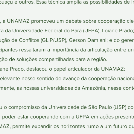
uaçu e outros. Essa técnica amplia as possibilidades de 
, a UNAMAZ promoveu um debate sobre cooperação cientí
tora da Universidade Federal do Pará (UFPA), Loiane Prado
ção de Conflitos (GLIP/USP), Gerson Damiani; e do geren
pantes ressaltaram a importância da articulação entre uni
ução de soluções compartilhadas para a região.
oiane Prado, destacou o papel articulador da UNAMAZ:
relevante nesse sentido de avanço da cooperação nacional
mente, as nossas universidades da Amazônia, nesse cont
u o compromisso da Universidade de São Paulo (USP) co
poder estar cooperando com a UFPA em ações presentes e
AZ, permite expandir os horizontes rumo a um futuro q