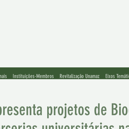
iação de
rsidades Amazônicas
nais
Instituições-Membros
Revitalização Unamaz
Eixos Temáti
esenta projetos de Bi
rcerias universitárias 