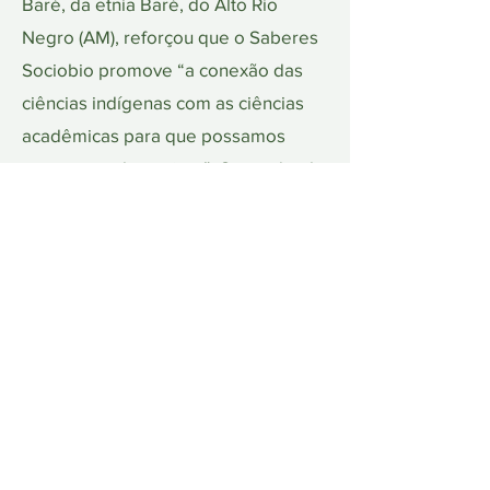
Baré, da etnia Baré, do Alto Rio
Negro (AM), reforçou que o Saberes
Sociobio promove “a conexão das
ciências indígenas com as ciências
acadêmicas para que possamos
promover o bem viver”. Segundo ela,
“o bem viver é entender que nossa
relação com o território, a água, o ar
e a floresta é uma só. Quando
falamos em um bem viver
sustentável, pensamos também
naqueles que não falam: as plantas,
as árvores, os rios. Eles são
essenciais para a vida”, enfatizou.