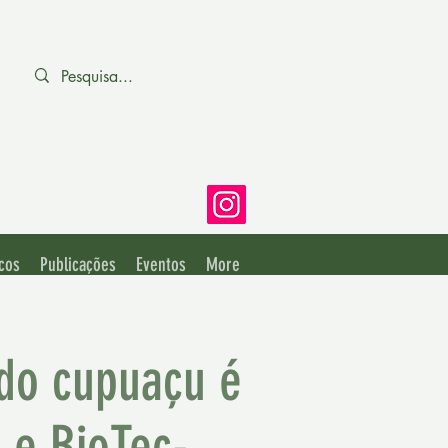
cos
Publicações
Eventos
More
do cupuaçu é
 e BioTec-