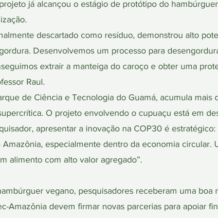
rojeto já alcançou o estágio de protótipo do hambúrguer
lização.
lmente descartado como resíduo, demonstrou alto potenci
e gordura. Desenvolvemos um processo para desengordura
nseguimos extrair a manteiga do caroço e obter uma proteí
fessor Raul.
Parque de Ciência e Tecnologia do Guamá, acumula mais 
supercrítica. O projeto envolvendo o cupuaçu está em d
quisador, apresentar a inovação na COP30 é estratégico:
da Amazônia, especialmente dentro da economia circular. 
m alimento com alto valor agregado”.
6
hambúrguer vegano, pesquisadores receberam uma boa no
ec-Amazônia devem firmar novas parcerias para apoiar fi