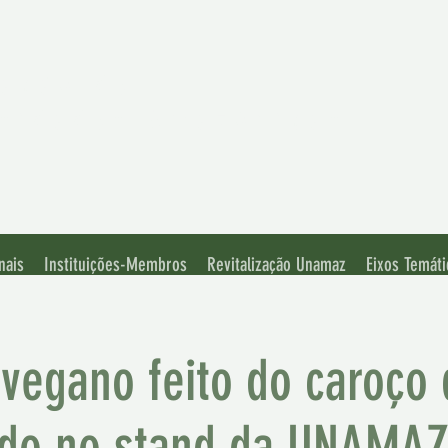
iação de
rsidades Amazônicas
nais
Instituições-Membros
Revitalização Unamaz
Eixos Temáti
vegano feito do caroço 
do no stand da UNAMAZ