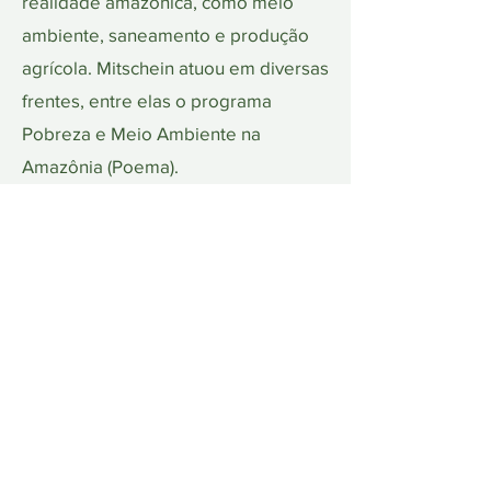
realidade amazônica, como meio
ambiente, saneamento e produção
agrícola. Mitschein atuou em diversas
frentes, entre elas o programa
Pobreza e Meio Ambiente na
Amazônia (Poema).
“Eu me sinto amazônico e muito
grato por essa homenagem da
UNAMAZ”, declarou o professor.