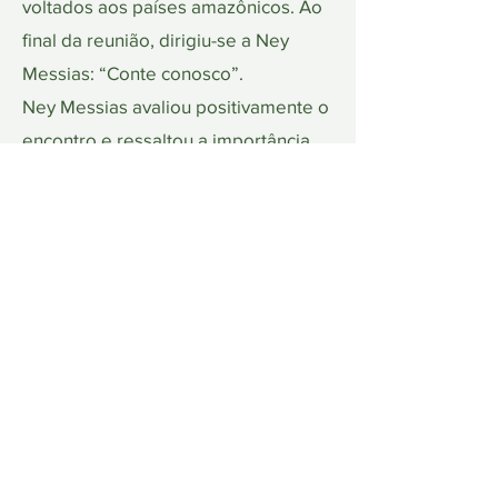
voltados aos países amazônicos. Ao
final da reunião, dirigiu-se a Ney
Messias: “Conte conosco”.
Ney Messias avaliou positivamente o
encontro e ressaltou a importância
da aproximação entre veículos de
comunicação e instituições
produtoras de conhecimento. “É
importantíssimo que nossos veículos
de comunicação estejam próximos
das instituições geradoras de
conhecimento. A missão primordial
da comunicação é acessar o
conhecimento acadêmico e traduzi-lo
de forma acessível, para que a