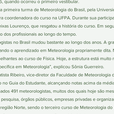
5, quando ocorreu o primeiro vestibular.
a primeira turma de Meteorologia do Brasil, pela Univers
eira coordenadora do curso na UFPA. Durante sua particip
Seixas Lourenço, que resgatou a história do curso. Em seg
 dos profissionais ao longo do tempo.
istas no Brasil mudou bastante ao longo dos anos. A gra
rando o aprendizado em Meteorologia propriamente dita. No
hantes ao curso de Física. Hoje, a estrutura está muito m
ecífica em Meteorologia”, explicou Sônia Guerreiro.
tista Ribeiro, vice-diretor da Faculdade de Meteorologia
o no Guia do Estudante, alcançando notas acima da média
ormados 491 meteorologistas, muitos dos quais hoje são m
e pesquisa, órgãos públicos, empresas privadas e organiza
 região Norte, sendo o terceiro curso de Meteorologia do B