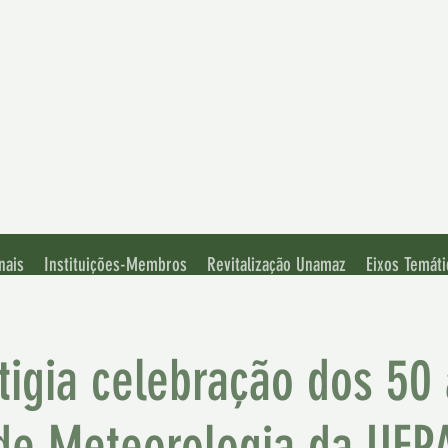
iação de
rsidades Amazônicas
nais
Instituições-Membros
Revitalização Unamaz
Eixos Temáti
igia celebração dos 50 
de Meteorologia da UFP