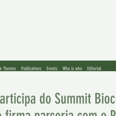
ation of
nian Universities
n Themes
Publications
Events
Who is who
Editorial
rticipa do Summit Bioc
 e firma parceria com 