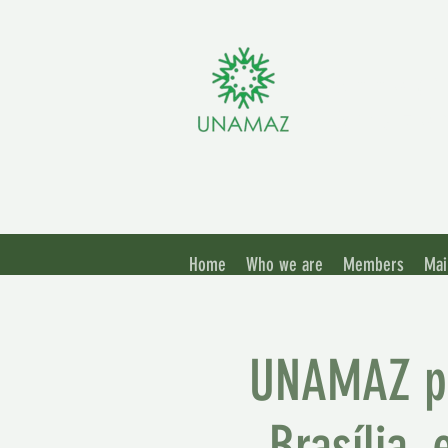
Associ
Amazo
Home
Who we are
Members
Mai
UNAMAZ pa
Brasília,