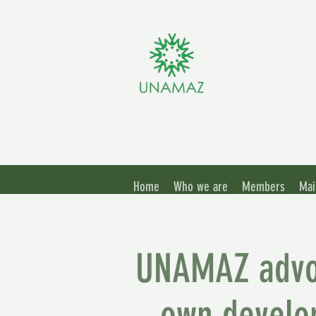
Associ
Amazo
Home
Who we are
Members
Mai
UNAMAZ advoc
own develop