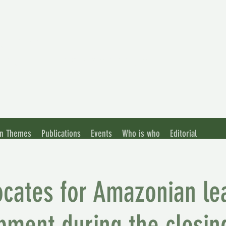
ation of
nian Universities
n Themes
Publications
Events
Who is who
Editorial
ates for Amazonian lead
ment during the closin