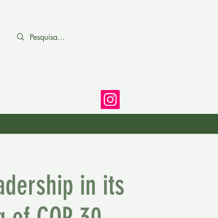
ership in its
g of COP 30.