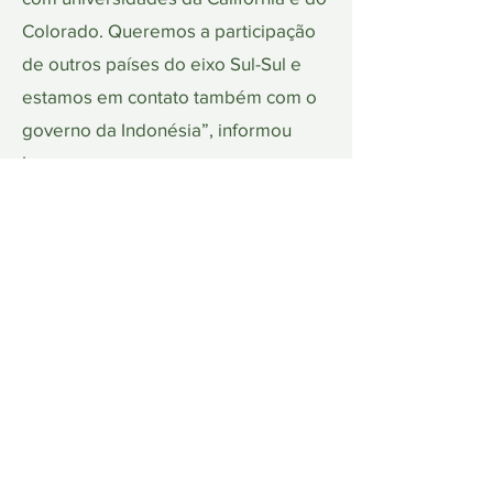
Colorado. Queremos a participação
de outros países do eixo Sul-Sul e
estamos em contato também com o
governo da Indonésia”, informou
Lourenço.
Na ocasião, o professor apresentou
ainda a equipe da UNAMAZ presente
no evento: o embaixador Carlos
Lazary, consultor sênior da
instituição, e Marcelo Lima,
coordenador adjunto da UNAMAZ
em Brasília.
Ascom/UNAMAZ